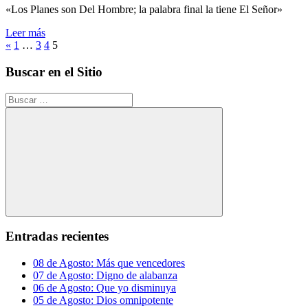
«Los Planes son Del Hombre; la palabra final la tiene El Señor»
Leer más
Posts
Entradas
«
1
…
3
4
5
anteriores
pagination
Buscar en el Sitio
Buscar:
Buscar
Entradas recientes
08 de Agosto: Más que vencedores
07 de Agosto: Digno de alabanza
06 de Agosto: Que yo disminuya
05 de Agosto: Dios omnipotente