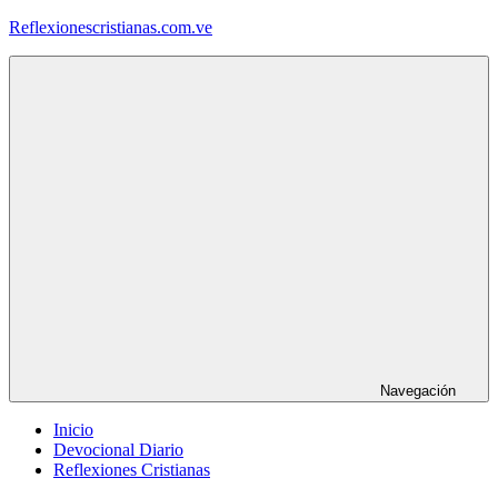
Saltar
Reflexionescristianas.com.ve
al
contenido
Reflexiones
Cristianas
y
Devocionales
Diarios
Navegación
Inicio
Devocional Diario
Reflexiones Cristianas