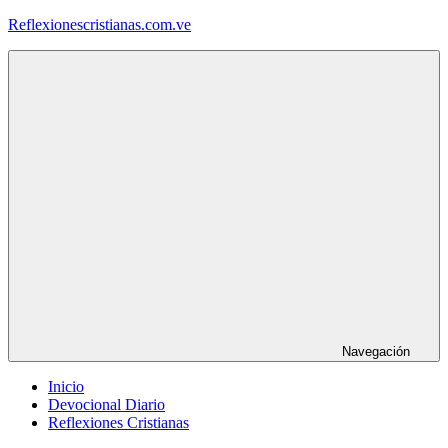
Saltar
Reflexionescristianas.com.ve
al
contenido
Reflexiones
Cristianas
y
Devocionales
Diarios
Navegación
Inicio
Devocional Diario
Reflexiones Cristianas