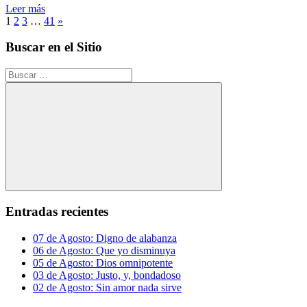
Leer más
Posts
Siguientes
1
2
3
…
41
»
entradas
pagination
Buscar en el Sitio
Buscar:
Buscar
Entradas recientes
07 de Agosto: Digno de alabanza
06 de Agosto: Que yo disminuya
05 de Agosto: Dios omnipotente
03 de Agosto: Justo, y, bondadoso
02 de Agosto: Sin amor nada sirve