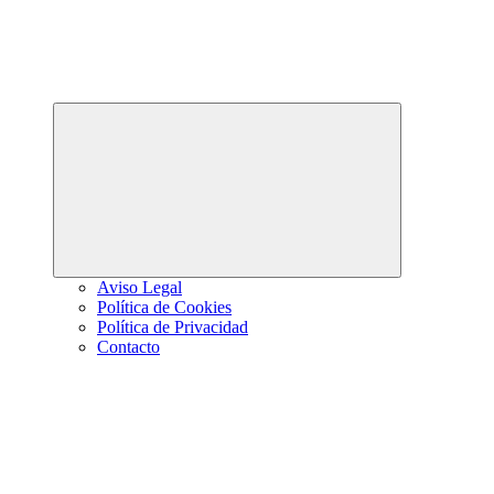
Abrir
el
menú
hijo
Aviso Legal
Política de Cookies
Política de Privacidad
Contacto