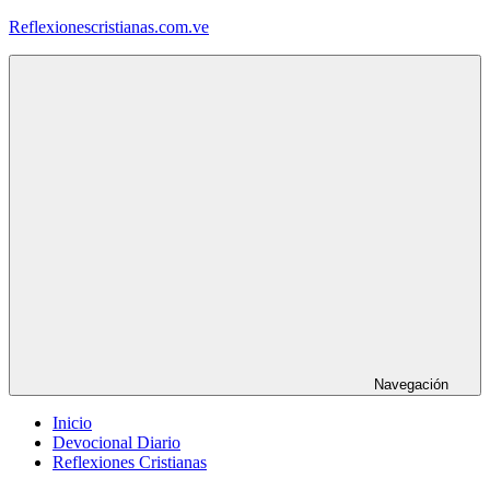
Saltar
Reflexionescristianas.com.ve
al
contenido
Reflexiones
Cristianas
y
Devocionales
Diarios
Navegación
Inicio
Devocional Diario
Reflexiones Cristianas