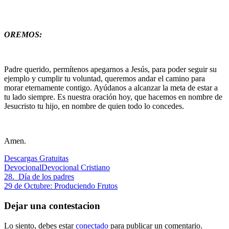
OREMOS:
Padre querido, permítenos apegarnos a Jesús, para poder seguir su
ejemplo y cumplir tu voluntad, queremos andar el camino para
morar eternamente contigo. Ayúdanos a alcanzar la meta de estar a
tu lado siempre. Es nuestra oración hoy, que hacemos en nombre de
Jesucristo tu hijo, en nombre de quien todo lo concedes.
Amen.
Descargas Gratuitas
Devocional
Devocional Cristiano
Navegación
Entrada
28. Día de los padres
anterior:
Siguiente
29 de Octubre: Produciendo Frutos
de
entrada:
entradas
Dejar una contestacion
Lo siento, debes estar
conectado
para publicar un comentario.