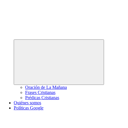
Abrir
el
menú
hijo
Oración de La Mañana
Frases Cristianas
Prédicas Cristianas
Quiénes somos
Políticas Google