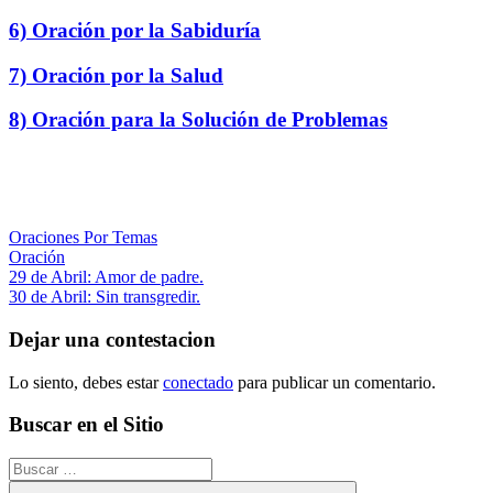
6) Oración por la Sabiduría
7) Oración por la Salud
8) Oración para la Solución de Problemas
Oraciones Por Temas
Oración
Navegación
Entrada
29 de Abril: Amor de padre.
anterior:
Siguiente
30 de Abril: Sin transgredir.
de
entrada:
entradas
Dejar una contestacion
Lo siento, debes estar
conectado
para publicar un comentario.
Buscar en el Sitio
Buscar: