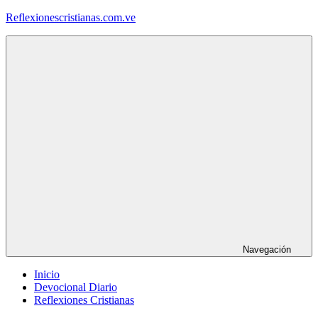
Saltar
Reflexionescristianas.com.ve
al
contenido
Reflexiones
Cristianas
y
Devocionales
Diarios
Navegación
Inicio
Devocional Diario
Reflexiones Cristianas