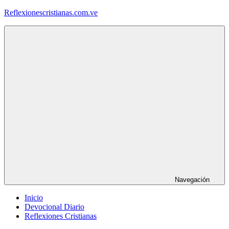
Saltar
Reflexionescristianas.com.ve
al
contenido
Reflexiones
Cristianas
y
Devocionales
Diarios
Navegación
Inicio
Devocional Diario
Reflexiones Cristianas