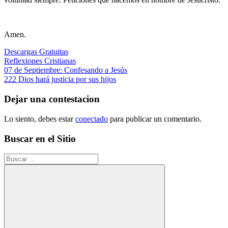
Amen.
Descargas Gratuitas
Reflexiones Cristianas
Navegación
Entrada
07 de Septiembre: Confesando a Jesús
anterior:
Siguiente
222 Dios hará justicia por sus hijos
de
entrada:
entradas
Dejar una contestacion
Lo siento, debes estar
conectado
para publicar un comentario.
Buscar en el Sitio
Buscar: