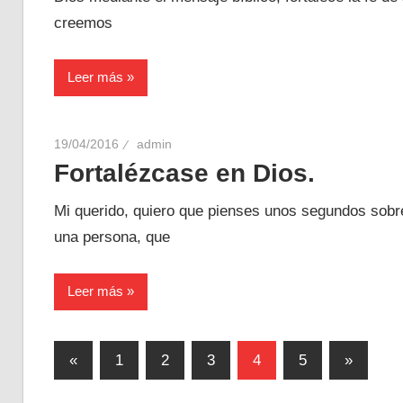
creemos
Leer más
19/04/2016
admin
Fortalézcase en Dios.
Mi querido, quiero que pienses unos segundos sobr
una persona, que
Leer más
Posts
Entradas
Siguient
«
1
2
3
4
5
»
anteriores
entradas
pagination