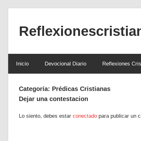
Saltar
al
Reflexionescristi
contenido
Reflexiones
Cristianas
Inicio
Devocional Diario
Reflexiones Cris
y
Devocionales
Diarios
Categoría:
Prédicas Cristianas
Dejar una contestacion
Lo siento, debes estar
conectado
para publicar un c