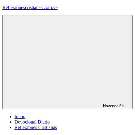
Saltar
Reflexionescristianas.com.ve
al
contenido
Reflexiones
Cristianas
y
Devocionales
Diarios
Navegación
Inicio
Devocional Diario
Reflexiones Cristianas