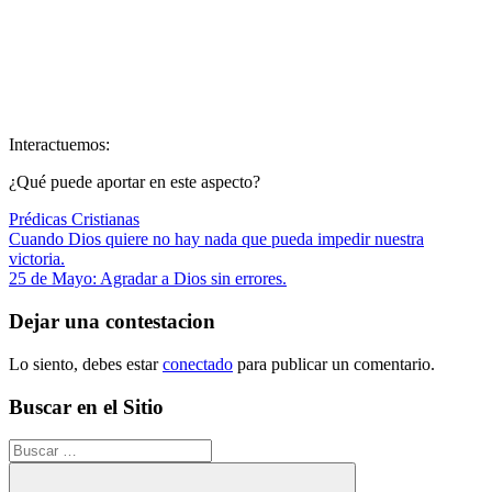
Interactuemos:
¿Qué puede aportar en este aspecto?
Prédicas Cristianas
Navegación
Entrada
Cuando Dios quiere no hay nada que pueda impedir nuestra
anterior:
victoria.
de
Siguiente
25 de Mayo: Agradar a Dios sin errores.
entradas
entrada:
Dejar una contestacion
Lo siento, debes estar
conectado
para publicar un comentario.
Buscar en el Sitio
Buscar: