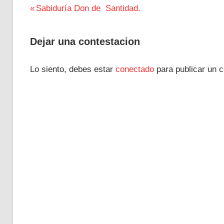
Navegación
Entrada
Sabiduría Don de Santidad.
anterior:
de
Dejar una contestacion
entradas
Lo siento, debes estar
conectado
para publicar un c