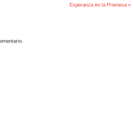
Siguiente
Esperanza en la Promesa
entrada:
omentario.