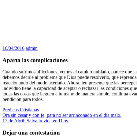
16/04/2016
admin
Aparta las complicaciones
Cuando sufrimos aflicciones, vemos el camino nublado, parece que la 
debemos decirle al problema que Dios puede resolverlo, que reprenda
reaccionando del modo acertado. Ahora, ten presente que las percepcio
individuo tiene la capacidad de aceptar o rechazar las condiciones qu
todas las cosas que lleguen a tu mano de manera simple, continua avan
bendición para todos.
Prédicas Cristianas
Navegación
Entrada
Ora sin cesar y con fe, para no ser arrinconado en el día malo.
anterior:
Siguiente
17 de Abril: Salva tu vida en Dios.
de
entrada:
entradas
Dejar una contestacion