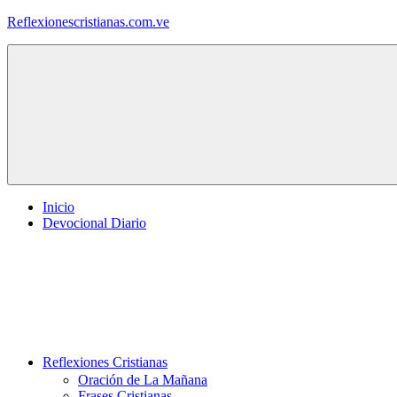
Saltar
Reflexionescristianas.com.ve
al
contenido
Reflexiones
Cristianas
y
Devocionales
Diarios
Inicio
Devocional Diario
Reflexiones Cristianas
Oración de La Mañana
Frases Cristianas