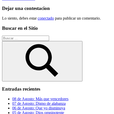
de
entrada:
entradas
Dejar una contestacion
Lo siento, debes estar
conectado
para publicar un comentario.
Buscar en el Sitio
Buscar:
Buscar
Entradas recientes
08 de Agosto: Más que vencedores
07 de Agosto: Digno de alabanza
06 de Agosto: Que yo disminuya
05 de Agosto: Dios omnipotente