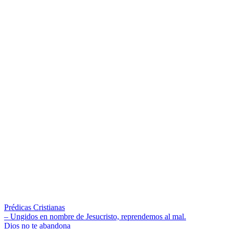
Prédicas Cristianas
Navegación
Entrada
– Ungidos en nombre de Jesucristo, reprendemos al mal.
anterior:
Siguiente
Dios no te abandona