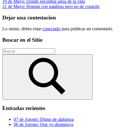
Navegación
Entrada
19 de Mayo: Donde encontrar agua de la vida
anterior:
Siguiente
21 de Mayo: Honran con palabras pero no de corazón
de
entrada:
entradas
Dejar una contestacion
Lo siento, debes estar
conectado
para publicar un comentario.
Buscar en el Sitio
Buscar:
Buscar
Entradas recientes
07 de Agosto: Digno de alabanza
06 de Agosto: Que yo disminuya