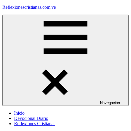
Saltar
Reflexionescristianas.com.ve
al
contenido
Reflexiones
Cristianas
y
Devocionales
Diarios
Navegación
Inicio
Devocional Diario
Reflexiones Cristianas