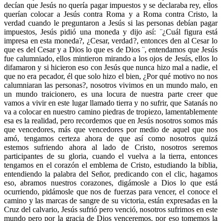
decían que Jesús no quería pagar impuestos y se declaraba rey, ellos
querían colocar a Jesús contra Roma y a Roma contra Cristo, la
verdad cuando le preguntaron a Jesús si las personas debían pagar
impuestos, Jesús pidió una moneda y dijo así: ¨¿Cuál figura está
impresa en esta moneda?, ¿Cesar, verdad?, entonces den al Cesar lo
que es del Cesar y a Dios lo que es de Dios ¨, entendamos que Jesús
fue calumniado, ellos mintieron mirando a los ojos de Jesús, ellos lo
difamaron y si hicieron eso con Jesús que nunca hizo mal a nadie, el
que no era pecador, él que solo hizo el bien, ¿Por qué motivo no nos
calumniaran las personas?, nosotros vivimos en un mundo malo, en
un mundo traicionero, es una locura de nuestra parte creer que
vamos a vivir en este lugar llamado tierra y no sufrir, que Satanás no
va a colocar en nuestro camino piedras de tropiezo, lamentablemente
esa es la realidad, pero recordemos que en Jesús nosotros somos más
que vencedores, más que vencedores por medio de aquel que nos
amó, tengamos certeza ahora de que así como nosotros quizá
estemos sufriendo ahora al lado de Cristo, nosotros seremos
participantes de su gloria, cuando el vuelva a la tierra, entonces
tengamos en el corazón el emblema de Cristo, estudiando la biblia,
entendiendo la palabra del Señor, predicando con el clic, hagamos
eso, abramos nuestros corazones, digámosle a Dios lo que está
ocurriendo, pidámosle que nos de fuerzas para vencer, el conoce el
camino y las marcas de sangre de su victoria, están expresadas en la
Cruz del calvario, Jesús sufrió pero venció, nosotros sufrimos en este
mundo pero por la gracia de Dios venceremos, por eso tomemos la