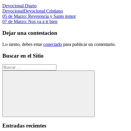
Devocional Diario
Devocional
Devocional Cristiano
Navegación
Entrada
05 de Marzo: Reverencia y Santo temor
anterior:
Siguiente
07 de Marzo: Nos va a ir bien
de
entrada:
entradas
Dejar una contestacion
Lo siento, debes estar
conectado
para publicar un comentario.
Buscar en el Sitio
Buscar:
Buscar
Entradas recientes