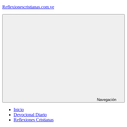
Saltar
Reflexionescristianas.com.ve
al
contenido
Reflexiones
Cristianas
y
Devocionales
Diarios
Navegación
Inicio
Devocional Diario
Reflexiones Cristianas