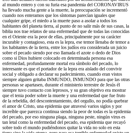
al mundo entero y con su furia esa pandemia del CORONAVIRUS
ha llevado mucha gente a la muerte, la preocupación se incrementó
cuando nos enteramos que los síntomas parecían iguales que
cualquier gripe, el miedo a la muerte paso a asolar a todos los
habitantes del planeta tierra, al punto de no salir más de sus casas, la
biblia nos trae relatos de una enfermedad que de todas las conocidas
en el Oriente era la peor de ellas, principalmente por su carácter
incurable y contagioso, esta es la lepra, ese temor llenaba de temor a
los habitantes de la tierra, entre los judíos era considerada un juicio
sobre el pecado siendo por eso llamada el azote o dedo de Dios
como si Dios hubiere colocado en determinada persona esa
enfermedad, profundamente mortal era símbolo del pecado, lo
interesante es que el portador de la lepra era aislado del convivir
social y obligado a declarar su padecimiento, cuando eran vistos
siempre alguien gritaba INMUNDO, INMUNDO para que las otras
personas se apartasen, durante el ministerio terrestre de Jesús él
siempre tuvo contacto con leprosos, y su gran objetivo era mostrar
que el tenia poder sobre la muerte y una enfermedad que fue fruto
de la rebeldía, del descontentamiento, del orgullo, no podía quebrar
el amor de Cristo, una epidemia que atravesó varios siglos y por
increíble que parezca continua siendo la peor de todas es la epidemia
del pecado, por eso ninguna plaga, ninguna peste, ningún virus es
tan letal como la enfermedad del pecado, esa epidemia que recayó
sobre todo el mundo pudiéndonos quitar la vida no solo en esta
tierra sino la vida eterna, pero para esa terrible enfermedad existe un