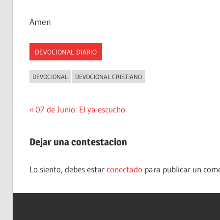
Amen
DEVOCIONAL DIARIO
DEVOCIONAL
DEVOCIONAL CRISTIANO
Navegación
Entrada
07 de Junio: El ya escucho
anterior:
de
Dejar una contestacion
entradas
Lo siento, debes estar
conectado
para publicar un come