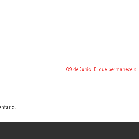
Siguiente
09 de Junio: El que permanece
entrada:
ntario.