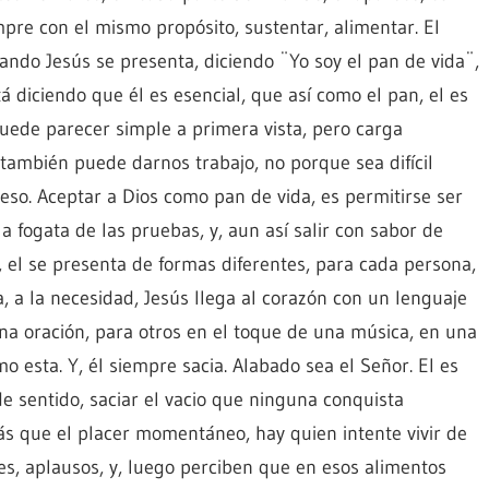
mpre con el mismo propósito, sustentar, alimentar. El
uando Jesús se presenta, diciendo ¨Yo soy el pan de vida¨,
á diciendo que él es esencial, que así como el pan, el es
puede parecer simple a primera vista, pero carga
, también puede darnos trabajo, no porque sea difícil
ceso. Aceptar a Dios como pan de vida, es permitirse ser
a fogata de las pruebas, y, aun así salir con sabor de
a, el se presenta de formas diferentes, para cada persona,
a, a la necesidad, Jesús llega al corazón con un lenguaje
 una oración, para otros en el toque de una música, en una
o esta. Y, él siempre sacia. Alabado sea el Señor. El es
de sentido, saciar el vacio que ninguna conquista
más que el placer momentáneo, hay quien intente vivir de
nes, aplausos, y, luego perciben que en esos alimentos