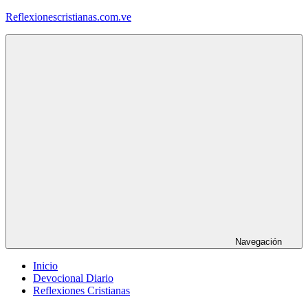
Saltar
Reflexionescristianas.com.ve
al
contenido
Reflexiones
Cristianas
y
Devocionales
Diarios
Navegación
Inicio
Devocional Diario
Reflexiones Cristianas