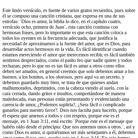
Este lindo versículo, es fuente de varios gratos recuerdos, pues sobre
él se compuso una canción cristiana, que expresa en una de sus
estrofas: ¨Dios es amor, la biblia lo dice, en el capítulo cuatro,
versículo ocho, primera de Juan¨, esta canción continua con
hermosas frases, pero lo importante es que esta canción coloca a
todos los oyentes en la frecuencia adecuada, que justifica la
necesidad de aproximarnos a la fuente del amor, que es Dios, para
desarrollar actos hermosos en la vida. Es fácil identificar cuando
estamos mereciendo el amor que merecemos recibir, es fácil también
sentirnos despreciados, como el patito feo que nadie quiere y todos
rechazan, pero lo que no es tan fácil es amar a otros como ellos
deben ser amados, en general creemos que solo debemos amar a los
buenos, a los bonitos, a los olorosos, pero aquí va un secreto, y
debemos guardarlo muy bien, se trata de que quienes andan
malhumorados, deprimidos, con la cabeza viendo al suelo, con la
cara cerrada, dando gritos e insultos, comportándose de manera
maleducada, esas personas están presentando y evidenciando una
carencia de amor, ¿Podemos suplirla?, ¿Sera fácil o complicado
ganarlos para nuestro favor?. Dios nos faculta para hacerlo, porque
él espera que amenos a todos y con respeto, porque ese es el
mensaje, en 1 Juan 3:11, está escrito ¨Porque este es el mensaje que
habéis oído desde el principio: Que nos amemos unos a otros.¨, así y
como Dios es amor, si quisiéramos ser más semejantes a él, debemos
amar como él nos ama, escrito esta en 1 Juan 3:16 ¨En esto hemos