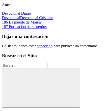
Amen.
Devocional Diario
Devocional
Devocional Cristiano
Navegación
Entrada
186 La muerte de Moisés
anterior:
Siguiente
187 Formación de recuerdos
de
entrada:
entradas
Dejar una contestacion
Lo siento, debes estar
conectado
para publicar un comentario.
Buscar en el Sitio
Buscar:
Buscar