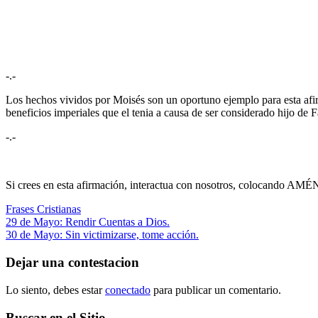
-.-
Los hechos vividos por Moisés son un oportuno ejemplo para esta afir
beneficios imperiales que el tenia a causa de ser considerado hijo de 
-.-
Si crees en esta afirmación, interactua con nosotros, colocando AMÉN
Frases Cristianas
Navegación
Entrada
29 de Mayo: Rendir Cuentas a Dios.
anterior:
Siguiente
30 de Mayo: Sin victimizarse, tome acción.
de
entrada:
entradas
Dejar una contestacion
Lo siento, debes estar
conectado
para publicar un comentario.
Buscar en el Sitio