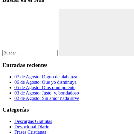
Buscar:
Buscar
Entradas recientes
07 de Agosto: Digno de alabanza
06 de Agosto: Que yo disminuya
05 de Agosto: Dios omnipotente
03 de Agosto: Justo, y, bondadoso
02 de Agosto: Sin amor nada sirve
Categorías
Descargas Gratuitas
Devocional Diario
Frases Cristianas