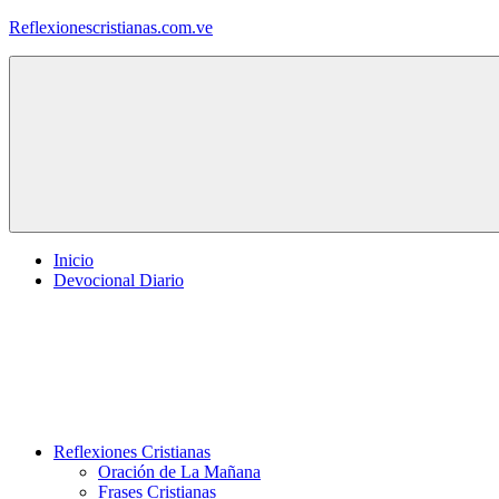
Saltar
Reflexionescristianas.com.ve
al
contenido
Reflexiones
Cristianas
y
Devocionales
Diarios
Inicio
Devocional Diario
Reflexiones Cristianas
Oración de La Mañana
Frases Cristianas