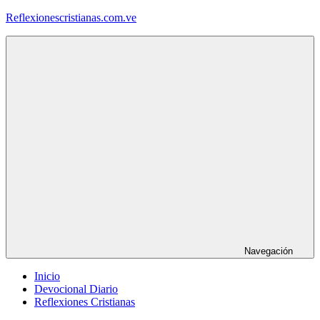
Saltar
Reflexionescristianas.com.ve
al
contenido
Reflexiones
Cristianas
y
Devocionales
Diarios
Navegación
Inicio
Devocional Diario
Reflexiones Cristianas