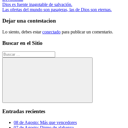
Navegación
Entrada
Dios es fuente inagotable de salvación.
anterior:
Siguiente
Las ofertas del mundo son pasajeras, las de Dios son eternas.
de
entrada:
entradas
Dejar una contestacion
Lo siento, debes estar
conectado
para publicar un comentario.
Buscar en el Sitio
Buscar:
Buscar
Entradas recientes
08 de Agosto: Más que vencedores
07 de Agosto: Digno de alabanza