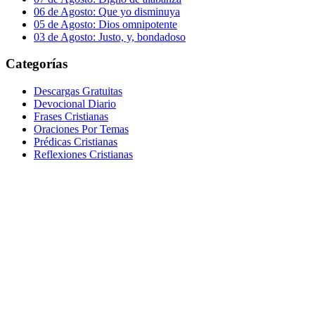
06 de Agosto: Que yo disminuya
05 de Agosto: Dios omnipotente
03 de Agosto: Justo, y, bondadoso
Categorías
Descargas Gratuitas
Devocional Diario
Frases Cristianas
Oraciones Por Temas
Prédicas Cristianas
Reflexiones Cristianas