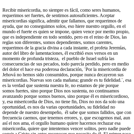
Recibir misericordia, no siempre es fácil, como seres humanos,
requerimos ser fuertes, de sentirnos autosuficientes. Aceptar
misericordias significa, admitir que fallamos, que requerimos de
ayuda, que no conseguimos solos, eso hiere nuestro orgullo, en el
mundo el fuerte es quien se impone, quien vence por merito propio,
que es independiente en todo sentido, pero en el reino de Dios, las
reglas son diferentes, somos dependientes, somos carentes,
requerimos de la gracia divina a cada instante, el profeta Jeremías,
autor del libro de lamentaciones, él escribió esos versos en un
momento de profunda tristeza, el pueblo de Israel sufría las
consecuencias de sus pecados, todo parecía perdido, pero en medio
del dolor el hace esa poderosa declaración, ¨Por la misericordia de
Jehová no hemos sido consumidos, porque nunca decayeron sus
misericordias. Nuevas son cada mañana; grande es tu fidelidad.¨, esa
es la verdad que sustenta nuestra fe, no estamos de pie porque
somos fuertes, sino porque Dios nos sustenta, no continuamos
avanzando porque somos buenos, sino porque él es misericordioso,
y, esa misericordia de Dios, no tiene fin, Dios no nos da solo una
oportunidad, es nos da varias oportunidades, su fidelidad no
depende de nuestro desempeño, él sabe que somos fallidos, que con
frecuencia caemos, que tenemos errores, y, que escogemos mal, aun
así el nos ama, el orgullo humano quiere hacernos rechazar esa
misericordia, quiere que intentemos vencer solitos, pero nadie puede
seguir a Cristo sin antes reconocer que necesita de él. El primer paso