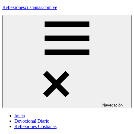
Saltar
Reflexionescristianas.com.ve
al
contenido
Reflexiones
Cristianas
y
Devocionales
Diarios
Navegación
Inicio
Devocional Diario
Reflexiones Cristianas