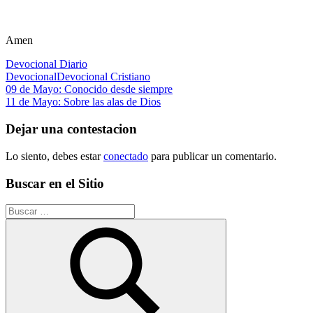
Amen
Devocional Diario
Devocional
Devocional Cristiano
Navegación
Entrada
09 de Mayo: Conocido desde siempre
anterior:
Siguiente
11 de Mayo: Sobre las alas de Dios
de
entrada:
entradas
Dejar una contestacion
Lo siento, debes estar
conectado
para publicar un comentario.
Buscar en el Sitio
Buscar: