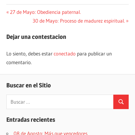
Navegación
Entrada
27 de Mayo: Obediencia paternal.
anterior:
Siguiente
30 de Mayo: Proceso de madurez espiritual.
de
entrada:
entradas
Dejar una contestacion
Lo siento, debes estar
conectado
para publicar un
comentario.
Buscar en el Sitio
Buscar:
Buscar
Entradas recientes
08 de Agosto: Más que vencedores