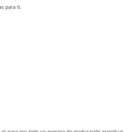
 para ti.
ra el paso por todo un proceso de maduración espiritual,