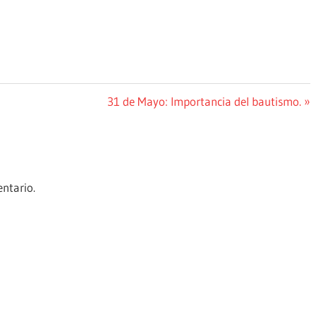
Siguiente
31 de Mayo: Importancia del bautismo.
entrada:
ntario.