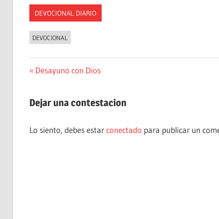
DEVOCIONAL DIARIO
DEVOCIONAL
Navegación
Entrada
Desayuno con Dios
anterior:
de
Dejar una contestacion
entradas
Lo siento, debes estar
conectado
para publicar un come