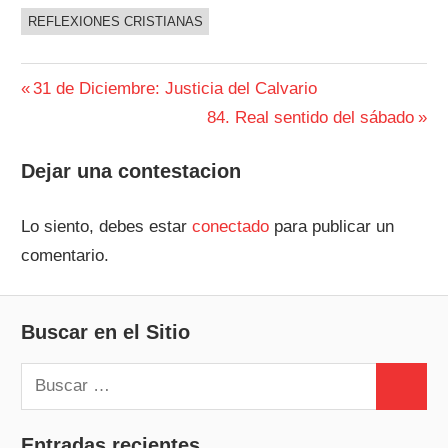
REFLEXIONES CRISTIANAS
Navegación
Entrada
31 de Diciembre: Justicia del Calvario
anterior:
Siguiente
84. Real sentido del sábado
de
entrada:
entradas
Dejar una contestacion
Lo siento, debes estar
conectado
para publicar un
comentario.
Buscar en el Sitio
Buscar:
Buscar
Entradas recientes