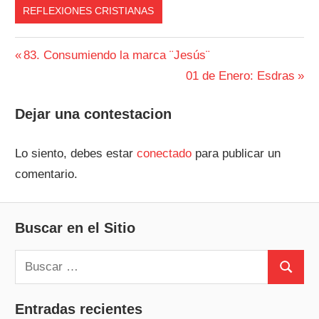
REFLEXIONES CRISTIANAS
Navegación
Entrada
83. Consumiendo la marca ¨Jesús¨
anterior:
Siguiente
01 de Enero: Esdras
de
entrada:
entradas
Dejar una contestacion
Lo siento, debes estar
conectado
para publicar un
comentario.
Buscar en el Sitio
Buscar:
Buscar
Entradas recientes