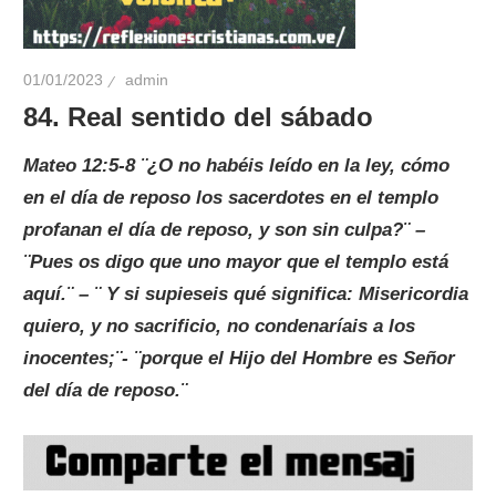
01/01/2023
admin
84. Real sentido del sábado
Mateo 12:5-8 ¨¿O no habéis leído en la ley, cómo
en el día de reposo los sacerdotes en el templo
profanan el día de reposo, y son sin culpa?¨ –
¨Pues os digo que uno mayor que el templo está
aquí.¨ – ¨ Y si supieseis qué significa: Misericordia
quiero, y no sacrificio, no condenaríais a los
inocentes;¨- ¨porque el Hijo del Hombre es Señor
del día de reposo.¨