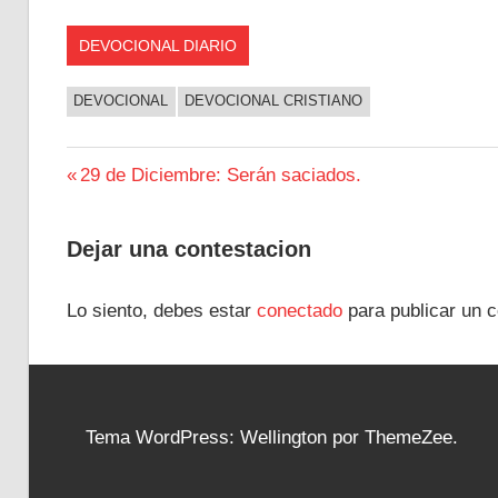
DEVOCIONAL DIARIO
DEVOCIONAL
DEVOCIONAL CRISTIANO
Navegación
Entrada
29 de Diciembre: Serán saciados.
anterior:
de
Dejar una contestacion
entradas
Lo siento, debes estar
conectado
para publicar un c
Tema WordPress: Wellington por ThemeZee.