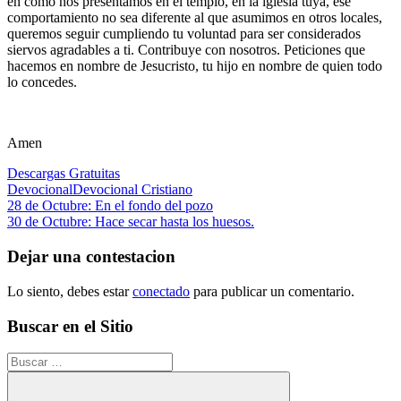
en como nos presentamos en el templo, en la iglesia tuya, ese
comportamiento no sea diferente al que asumimos en otros locales,
queremos seguir cumpliendo tu voluntad para ser considerados
siervos agradables a ti. Contribuye con nosotros. Peticiones que
hacemos en nombre de Jesucristo, tu hijo en nombre de quien todo
lo concedes.
Amen
Descargas Gratuitas
Devocional
Devocional Cristiano
Navegación
Entrada
28 de Octubre: En el fondo del pozo
anterior:
Siguiente
30 de Octubre: Hace secar hasta los huesos.
de
entrada:
entradas
Dejar una contestacion
Lo siento, debes estar
conectado
para publicar un comentario.
Buscar en el Sitio
Buscar: