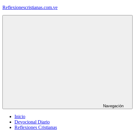
Saltar
Reflexionescristianas.com.ve
al
contenido
Reflexiones
Cristianas
y
Devocionales
Diarios
Navegación
Inicio
Devocional Diario
Reflexiones Cristianas