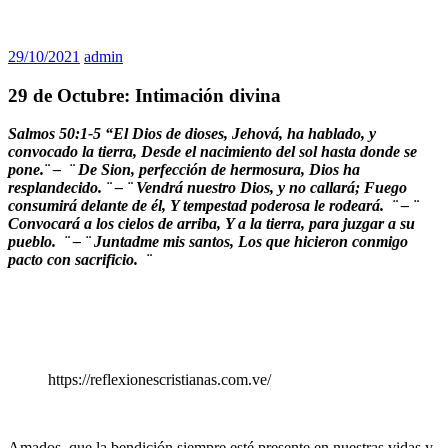
29/10/2021
admin
29 de Octubre: Intimación divina
Salmos 50:1-5 “El Dios de dioses, Jehová, ha hablado, y
convocado la tierra, Desde el nacimiento del sol hasta donde se
pone.¨ – ¨
De Sion, perfección de hermosura, Dios ha
resplandecido. ¨ – ¨ Vendrá nuestro Dios, y no callará; Fuego
consumirá delante de él, Y tempestad poderosa le rodeará. ¨ – ¨
Convocará a los cielos de arriba, Y a la tierra, para juzgar a su
pueblo. ¨ – ¨ Juntadme mis santos, Los que hicieron conmigo
pacto con sacrificio. ¨
https://reflexionescristianas.com.ve/
Amados, que la bendición siempre esté presente en nuestras vidas y