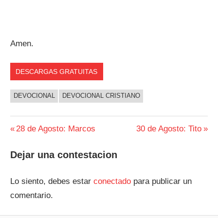
Amen.
DESCARGAS GRATUITAS
DEVOCIONAL
DEVOCIONAL CRISTIANO
Navegación
Entrada
Siguiente
28 de Agosto: Marcos
30 de Agosto: Tito
anterior:
entrada:
de
Dejar una contestacion
entradas
Lo siento, debes estar
conectado
para publicar un
comentario.