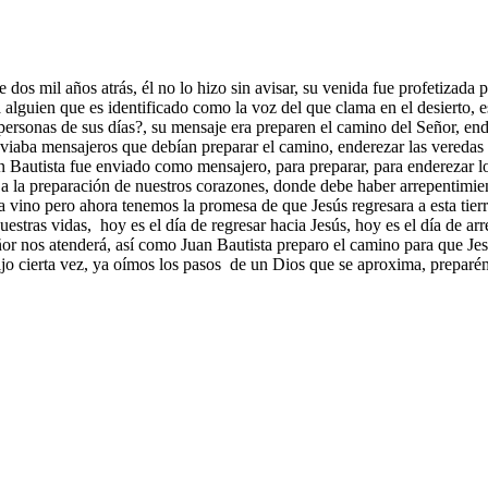
 dos mil años atrás, él no lo hizo sin avisar, su venida fue profetizada p
 alguien que es identificado como la voz del que clama en el desierto, e
ersonas de sus días?, su mensaje era preparen el camino del Señor, end
 enviaba mensajeros que debían preparar el camino, enderezar las veredas
an Bautista fue enviado como mensajero, para preparar, para enderezar lo
iere a la preparación de nuestros corazones, donde debe haber arrepenti
a vino pero ahora tenemos la promesa de que Jesús regresara a esta tier
tras vidas, hoy es el día de regresar hacia Jesús, hoy es el día de arre
r nos atenderá, así como Juan Bautista preparo el camino para que Jes
ijo cierta vez, ya oímos los pasos de un Dios que se aproxima, prepar