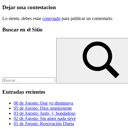
entrada:
entradas
Dejar una contestacion
Lo siento, debes estar
conectado
para publicar un comentario.
Buscar en el Sitio
Buscar:
Buscar
Entradas recientes
06 de Agosto: Que yo disminuya
05 de Agosto: Dios omnipotente
03 de Agosto: Justo, y, bondadoso
02 de Agosto: Sin amor nada sirve
01 de Agosto: Renovación Diaria