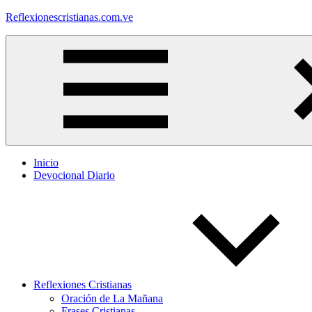
Saltar
Reflexionescristianas.com.ve
al
contenido
Reflexiones
Cristianas
y
Devocionales
Diarios
Inicio
Devocional Diario
Reflexiones Cristianas
Oración de La Mañana
Frases Cristianas