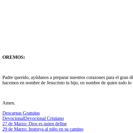
OREMOS:
Padre querido, ayúdanos a preparar nuestros corazones para el gran día 
hacemos en nombre de Jesucristo tu hijo, en nombre de quien todo lo
Amen.
Descargas Gratuitas
Devocional
Devocional Cristiano
Navegación
Entrada
27 de Marzo: Dios es quien define
anterior:
Siguiente
29 de Marzo: Instruya al niño en su camino
de