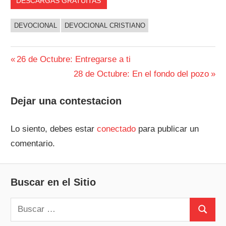
DESCARGAS GRATUITAS
DEVOCIONAL
DEVOCIONAL CRISTIANO
Navegación
Entrada
26 de Octubre: Entregarse a ti
anterior:
Siguiente
28 de Octubre: En el fondo del pozo
de
entrada:
entradas
Dejar una contestacion
Lo siento, debes estar
conectado
para publicar un
comentario.
Buscar en el Sitio
Buscar:
Buscar