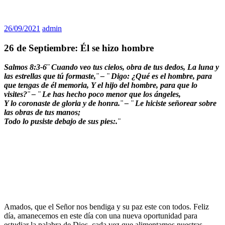
26/09/2021
admin
26 de Septiembre: Él se hizo hombre
Salmos 8:3-6¨
Cuando veo tus cielos, obra de tus dedos, La luna y
las estrellas que tú formaste,¨ – ¨ Digo: ¿Qué es el hombre, para
que tengas de él memoria, Y el hijo del hombre, para que lo
visites?¨ – ¨ Le has hecho poco menor que los ángeles,
Y lo coronaste de gloria y de honra.¨ – ¨ Le hiciste señorear sobre
las obras de tus manos;
Todo lo pusiste debajo de sus pies:.¨
Amados, que el Señor nos bendiga y su paz este con todos. Feliz
día, amanecemos en este día con una nueva oportunidad para
estudiar la palabra de Dios, cada vez que alimentamos nuestras