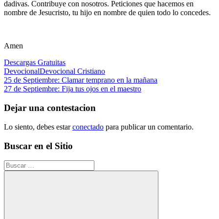
dadivas. Contribuye con nosotros. Peticiones que hacemos en
nombre de Jesucristo, tu hijo en nombre de quien todo lo concedes.
Amen
Descargas Gratuitas
Devocional
Devocional Cristiano
Navegación
Entrada
25 de Septiembre: Clamar temprano en la mañana
anterior:
Siguiente
27 de Septiembre: Fija tus ojos en el maestro
de
entrada:
entradas
Dejar una contestacion
Lo siento, debes estar
conectado
para publicar un comentario.
Buscar en el Sitio
Buscar: