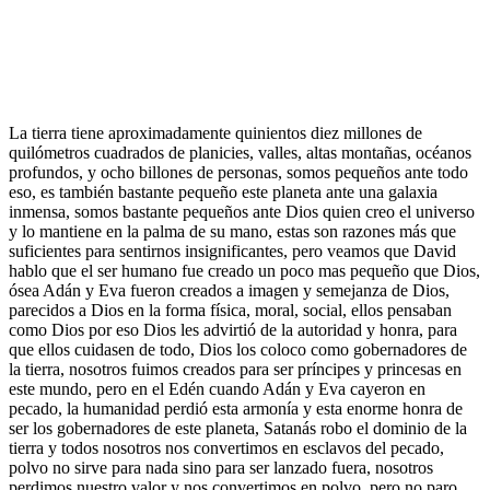
La tierra tiene aproximadamente quinientos diez millones de
quilómetros cuadrados de planicies, valles, altas montañas, océanos
profundos, y ocho billones de personas, somos pequeños ante todo
eso, es también bastante pequeño este planeta ante una galaxia
inmensa, somos bastante pequeños ante Dios quien creo el universo
y lo mantiene en la palma de su mano, estas son razones más que
suficientes para sentirnos insignificantes, pero veamos que David
hablo que el ser humano fue creado un poco mas pequeño que Dios,
ósea Adán y Eva fueron creados a imagen y semejanza de Dios,
parecidos a Dios en la forma física, moral, social, ellos pensaban
como Dios por eso Dios les advirtió de la autoridad y honra, para
que ellos cuidasen de todo, Dios los coloco como gobernadores de
la tierra, nosotros fuimos creados para ser príncipes y princesas en
este mundo, pero en el Edén cuando Adán y Eva cayeron en
pecado, la humanidad perdió esta armonía y esta enorme honra de
ser los gobernadores de este planeta, Satanás robo el dominio de la
tierra y todos nosotros nos convertimos en esclavos del pecado,
polvo no sirve para nada sino para ser lanzado fuera, nosotros
perdimos nuestro valor y nos convertimos en polvo, pero no paro