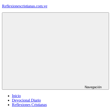
Saltar
Reflexionescristianas.com.ve
al
contenido
Reflexiones
Cristianas
y
Devocionales
Diarios
Navegación
Inicio
Devocional Diario
Reflexiones Cristianas