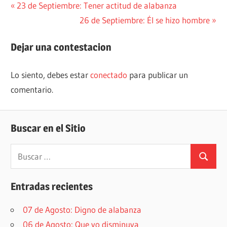
Navegación
Entrada
23 de Septiembre: Tener actitud de alabanza
anterior:
Siguiente
26 de Septiembre: Él se hizo hombre
de
entrada:
entradas
Dejar una contestacion
Lo siento, debes estar
conectado
para publicar un
comentario.
Buscar en el Sitio
Buscar:
Buscar
Entradas recientes
07 de Agosto: Digno de alabanza
06 de Agosto: Que yo disminuya