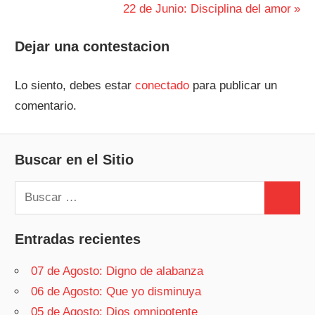
anterior:
Siguiente
22 de Junio: Disciplina del amor
de
entrada:
entradas
Dejar una contestacion
Lo siento, debes estar
conectado
para publicar un
comentario.
Buscar en el Sitio
Buscar:
Buscar
Entradas recientes
07 de Agosto: Digno de alabanza
06 de Agosto: Que yo disminuya
05 de Agosto: Dios omnipotente