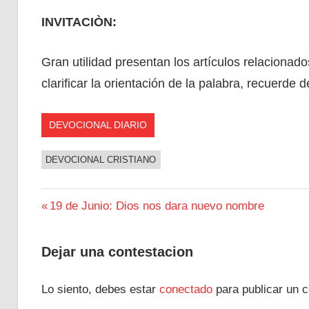
INVITACIÒN:
Gran utilidad presentan los artículos relacionad
clarificar la orientación de la palabra, recuerde 
DEVOCIONAL DIARIO
DEVOCIONAL CRISTIANO
Navegación
Entrada
19 de Junio: Dios nos dara nuevo nombre
anterior:
de
Dejar una contestacion
entradas
Lo siento, debes estar
conectado
para publicar un c