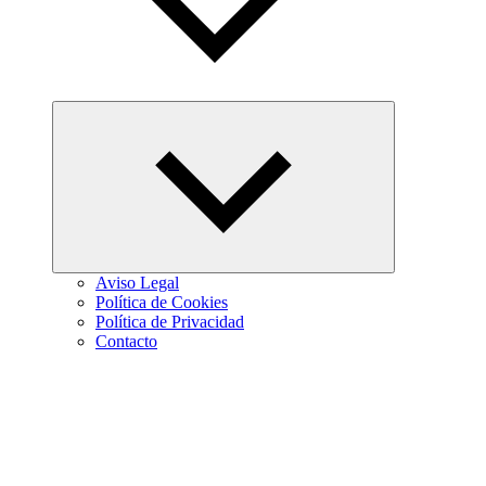
Abrir
el
menú
hijo
Aviso Legal
Política de Cookies
Política de Privacidad
Contacto