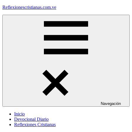
Saltar
Reflexionescristianas.com.ve
al
contenido
Reflexiones
Cristianas
y
Devocionales
Diarios
Navegación
Inicio
Devocional Diario
Reflexiones Cristianas