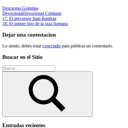
Descargas Gratuitas
Devocional
Devocional Cristiano
Navegación
Entrada
17. El precursor Juan Bautista
anterior:
Siguiente
18. El primer hijo de la raza humana
de
entrada:
entradas
Dejar una contestacion
Lo siento, debes estar
conectado
para publicar un comentario.
Buscar en el Sitio
Buscar:
Buscar
Entradas recientes