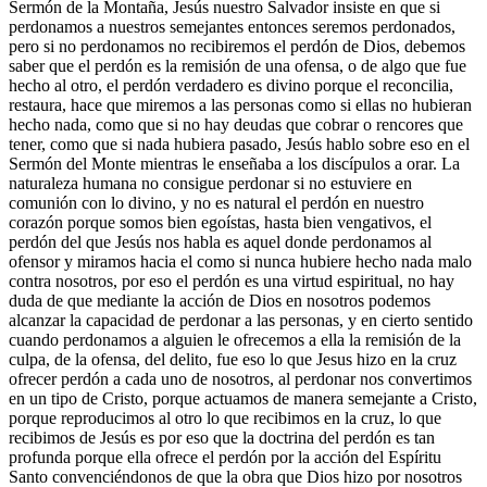
Sermón de la Montaña, Jesús nuestro Salvador insiste en que si
perdonamos a nuestros semejantes entonces seremos perdonados,
pero si no perdonamos no recibiremos el perdón de Dios, debemos
saber que el perdón es la remisión de una ofensa, o de algo que fue
hecho al otro, el perdón verdadero es divino porque el reconcilia,
restaura, hace que miremos a las personas como si ellas no hubieran
hecho nada, como que si no hay deudas que cobrar o rencores que
tener, como que si nada hubiera pasado, Jesús hablo sobre eso en el
Sermón del Monte mientras le enseñaba a los discípulos a orar. La
naturaleza humana no consigue perdonar si no estuviere en
comunión con lo divino, y no es natural el perdón en nuestro
corazón porque somos bien egoístas, hasta bien vengativos, el
perdón del que Jesús nos habla es aquel donde perdonamos al
ofensor y miramos hacia el como si nunca hubiere hecho nada malo
contra nosotros, por eso el perdón es una virtud espiritual, no hay
duda de que mediante la acción de Dios en nosotros podemos
alcanzar la capacidad de perdonar a las personas, y en cierto sentido
cuando perdonamos a alguien le ofrecemos a ella la remisión de la
culpa, de la ofensa, del delito, fue eso lo que Jesus hizo en la cruz
ofrecer perdón a cada uno de nosotros, al perdonar nos convertimos
en un tipo de Cristo, porque actuamos de manera semejante a Cristo,
porque reproducimos al otro lo que recibimos en la cruz, lo que
recibimos de Jesús es por eso que la doctrina del perdón es tan
profunda porque ella ofrece el perdón por la acción del Espíritu
Santo convenciéndonos de que la obra que Dios hizo por nosotros