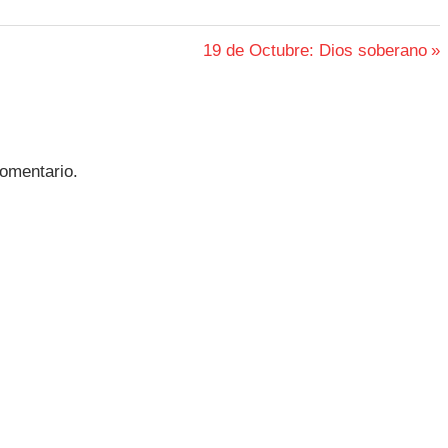
Siguiente
19 de Octubre: Dios soberano
entrada:
omentario.