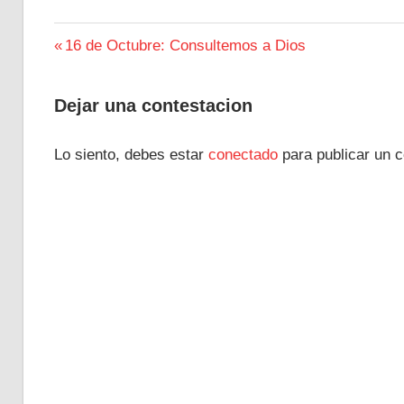
Navegación
Entrada
16 de Octubre: Consultemos a Dios
anterior:
de
Dejar una contestacion
entradas
Lo siento, debes estar
conectado
para publicar un c