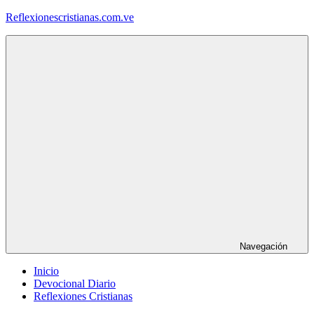
Saltar
Reflexionescristianas.com.ve
al
contenido
Reflexiones
Cristianas
y
Devocionales
Diarios
Navegación
Inicio
Devocional Diario
Reflexiones Cristianas