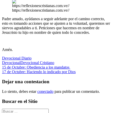
https://reflexionescristianas.com.ve//
Padre amado, ayúdanos a seguir adelante por el camino correcto,
esto es tomando acciones que se ajusten a tu voluntad, queremos ser
siervos agradables a ti. Peticiones que hacemos en nombre de
Jesucristo tu hijo en nombre de quien todo lo concedes.
Amén.
Devocional Diario
Devocional
Devocional Cristiano
Navegación
Entrada
15 de Octubre: Obediencia a los mandatos
anterior:
Siguiente
17 de Octubre: Haciendo lo indicado por Dios
de
entrada:
entradas
Dejar una contestacion
Lo siento, debes estar
conectado
para publicar un comentario.
Buscar en el Sitio
Buscar: