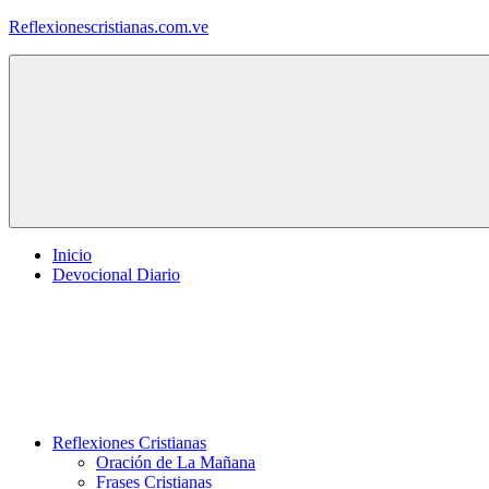
Saltar
Reflexionescristianas.com.ve
al
contenido
Reflexiones
Cristianas
y
Devocionales
Diarios
Inicio
Devocional Diario
Reflexiones Cristianas
Oración de La Mañana
Frases Cristianas