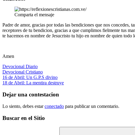
Comparta el mensaje
Padre de amor, gracias por todas las bendiciones que nos concedes, 
receptores de tu bendicion, gracias a que cumplimos fielmente tus man
te hacemos en nombre de Jesucristo tu hijo en nombre de quien todo 
Amen
Devocional Diario
Devocional Cristiano
Navegación
Entrada
16 de Abril: Un G.P.S divino
anterior:
Siguiente
18 de Abril: La mentira destruye
de
entrada:
entradas
Dejar una contestacion
Lo siento, debes estar
conectado
para publicar un comentario.
Buscar en el Sitio
Buscar: