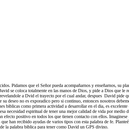
idos. Pidamos que el Señor pueda acompañarnos y enseñarnos, su plan 
David se coloca totalmente en las manos de Dios, y pide a Dios que le 
a revelandole a Dvid el trayecto por el cual andar, despues David pide
ue su deseo no es exporadico pero si continuo, entonces nosotros debemo
nes biblicas como primera actividad a desarrollar en el dia, es excelent
 esa necesidad espiritual de tener una mejor calidad de vida por medio de
n efecto positivo en todos los que tienen contacto con ellos. Imaginese
s que han recibido ayudas de varios tipos con esta palabra de fe. Planteém
 de la palabra biblica para tener como David un GPS divino.