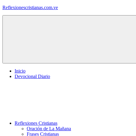
Saltar
Reflexionescristianas.com.ve
al
contenido
Reflexiones
Cristianas
y
Devocionales
Diarios
Inicio
Devocional Diario
Reflexiones Cristianas
Oración de La Mañana
Frases Cristianas