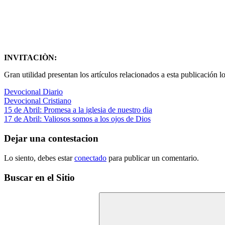
INVITACIÒN:
Gran utilidad presentan los artículos relacionados a esta publicación lo
Devocional Diario
Devocional Cristiano
Navegación
Entrada
15 de Abril: Promesa a la iglesia de nuestro dia
anterior:
Siguiente
17 de Abril: Valiosos somos a los ojos de Dios
de
entrada:
entradas
Dejar una contestacion
Lo siento, debes estar
conectado
para publicar un comentario.
Buscar en el Sitio
Buscar: