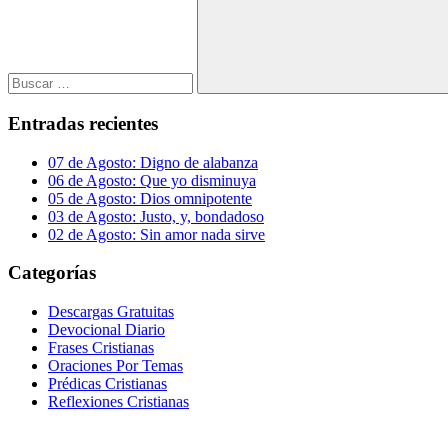
Buscar
Entradas recientes
07 de Agosto: Digno de alabanza
06 de Agosto: Que yo disminuya
05 de Agosto: Dios omnipotente
03 de Agosto: Justo, y, bondadoso
02 de Agosto: Sin amor nada sirve
Categorías
Descargas Gratuitas
Devocional Diario
Frases Cristianas
Oraciones Por Temas
Prédicas Cristianas
Reflexiones Cristianas