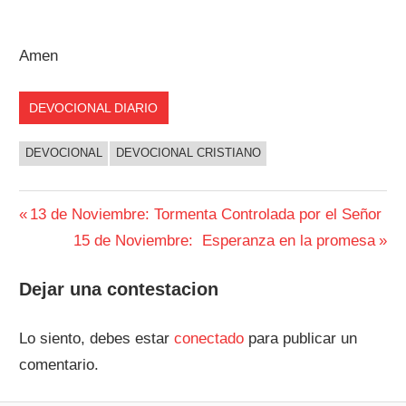
Amen
DEVOCIONAL DIARIO
DEVOCIONAL
DEVOCIONAL CRISTIANO
Navegación
Entrada
13 de Noviembre: Tormenta Controlada por el Señor
anterior:
Siguiente
15 de Noviembre: Esperanza en la promesa
de
entrada:
entradas
Dejar una contestacion
Lo siento, debes estar
conectado
para publicar un
comentario.