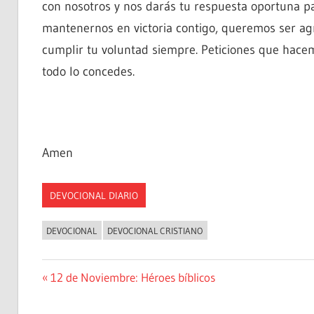
con nosotros y nos darás tu respuesta oportuna p
mantenernos en victoria contigo, queremos ser agr
cumplir tu voluntad siempre. Peticiones que hace
todo lo concedes.
Amen
DEVOCIONAL DIARIO
DEVOCIONAL
DEVOCIONAL CRISTIANO
Navegación
Entrada
12 de Noviembre: Héroes bíblicos
anterior:
de