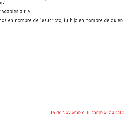
ara
adables a ti y
mos en nombre de Jesucristo, tu hijo en nombre de quien
Siguiente
14 de Noviembre: El cambio radical
entrada: