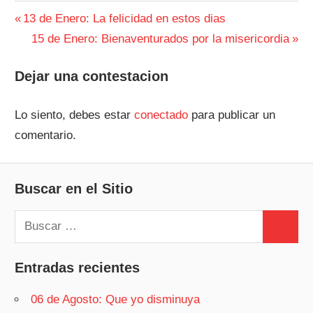
Navegación
Entrada
13 de Enero: La felicidad en estos dias
anterior:
Siguiente
15 de Enero: Bienaventurados por la misericordia
de
entrada:
entradas
Dejar una contestacion
Lo siento, debes estar
conectado
para publicar un
comentario.
Buscar en el Sitio
Buscar:
Buscar
Entradas recientes
06 de Agosto: Que yo disminuya