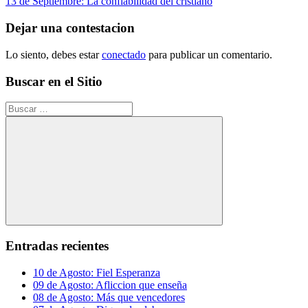
anterior:
Siguiente
13 de Septiembre: La confiabilidad del cristiano
de
entrada:
entradas
Dejar una contestacion
Lo siento, debes estar
conectado
para publicar un comentario.
Buscar en el Sitio
Buscar:
Buscar
Entradas recientes
10 de Agosto: Fiel Esperanza
09 de Agosto: Afliccion que enseña
08 de Agosto: Más que vencedores