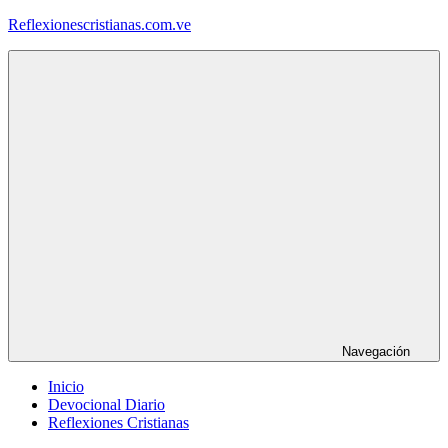
Saltar
Reflexionescristianas.com.ve
al
contenido
Reflexiones
Cristianas
y
Devocionales
Diarios
Navegación
Inicio
Devocional Diario
Reflexiones Cristianas