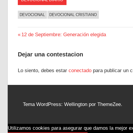
DEVOCIONAL
DEVOCIONAL CRISTIANO
Navegación
Entrada
12 de Septiembre: Generación elegida
anterior:
de
Dejar una contestacion
entradas
Lo siento, debes estar
conectado
para publicar un c
Tema WordPress: Wellington por ThemeZee.
Utilizamos cookies para asegurar que damos la mejor exp