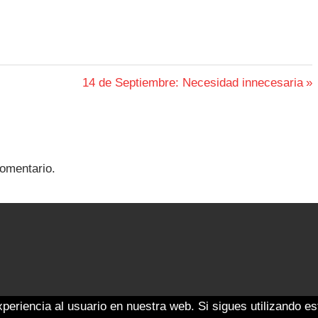
Siguiente
14 de Septiembre: Necesidad innecesaria
entrada:
omentario.
eriencia al usuario en nuestra web. Si sigues utilizando e