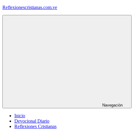
Saltar
Reflexionescristianas.com.ve
al
contenido
Reflexiones
Cristianas
y
Devocionales
Diarios
Navegación
Inicio
Devocional Diario
Reflexiones Cristianas