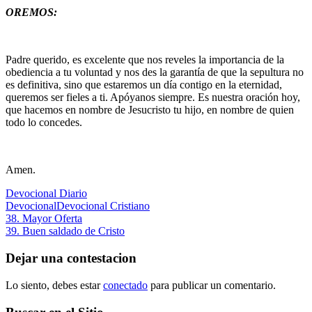
OREMOS:
Padre querido, es excelente que nos reveles la importancia de la
obediencia a tu voluntad y nos des la garantía de que la sepultura no
es definitiva, sino que estaremos un día contigo en la eternidad,
queremos ser fieles a ti. Apóyanos siempre. Es nuestra oración hoy,
que hacemos en nombre de Jesucristo tu hijo, en nombre de quien
todo lo concedes.
Amen.
Devocional Diario
Devocional
Devocional Cristiano
Navegación
Entrada
38. Mayor Oferta
anterior:
Siguiente
39. Buen saldado de Cristo
de
entrada:
entradas
Dejar una contestacion
Lo siento, debes estar
conectado
para publicar un comentario.