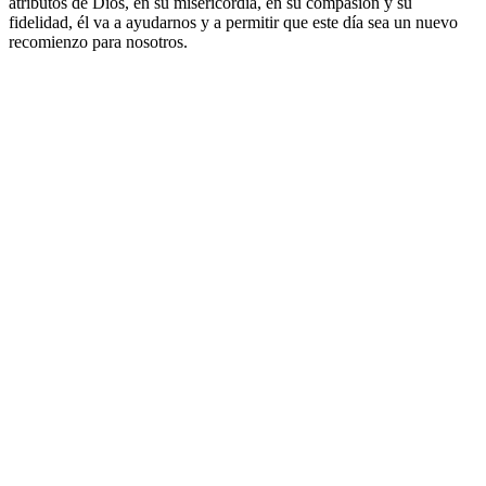
atributos de Dios, en su misericordia, en su compasión y su
fidelidad, él va a ayudarnos y a permitir que este día sea un nuevo
recomienzo para nosotros.