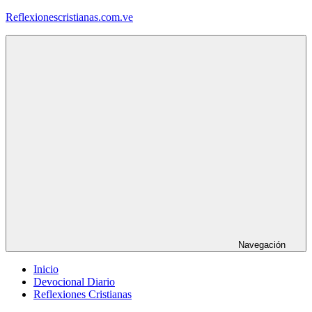
Saltar
Reflexionescristianas.com.ve
al
contenido
Reflexiones
Cristianas
y
Devocionales
Diarios
Navegación
Inicio
Devocional Diario
Reflexiones Cristianas