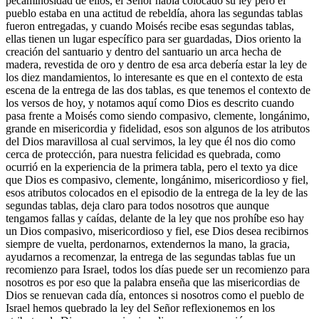
pecaminosidad de ellos, el Señor había colocado su ley pero el
pueblo estaba en una actitud de rebeldía, ahora las segundas tablas
fueron entregadas, y cuando Moisés recibe esas segundas tablas,
ellas tienen un lugar específico para ser guardadas, Dios oriento la
creación del santuario y dentro del santuario un arca hecha de
madera, revestida de oro y dentro de esa arca debería estar la ley de
los diez mandamientos, lo interesante es que en el contexto de esta
escena de la entrega de las dos tablas, es que tenemos el contexto de
los versos de hoy, y notamos aquí como Dios es descrito cuando
pasa frente a Moisés como siendo compasivo, clemente, longánimo,
grande en misericordia y fidelidad, esos son algunos de los atributos
del Dios maravillosa al cual servimos, la ley que él nos dio como
cerca de protección, para nuestra felicidad es quebrada, como
ocurrió en la experiencia de la primera tabla, pero el texto ya dice
que Dios es compasivo, clemente, longánimo, misericordioso y fiel,
esos atributos colocados en el episodio de la entrega de la ley de las
segundas tablas, deja claro para todos nosotros que aunque
tengamos fallas y caídas, delante de la ley que nos prohíbe eso hay
un Dios compasivo, misericordioso y fiel, ese Dios desea recibirnos
siempre de vuelta, perdonarnos, extendernos la mano, la gracia,
ayudarnos a recomenzar, la entrega de las segundas tablas fue un
recomienzo para Israel, todos los días puede ser un recomienzo para
nosotros es por eso que la palabra enseña que las misericordias de
Dios se renuevan cada día, entonces si nosotros como el pueblo de
Israel hemos quebrado la ley del Señor reflexionemos en los