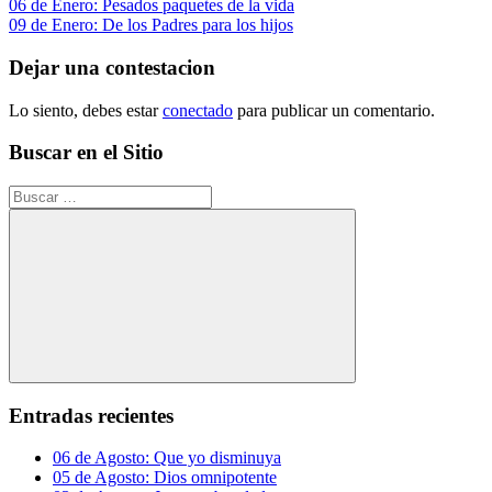
Navegación
Entrada
06 de Enero: Pesados paquetes de la vida
anterior:
Siguiente
09 de Enero: De los Padres para los hijos
de
entrada:
entradas
Dejar una contestacion
Lo siento, debes estar
conectado
para publicar un comentario.
Buscar en el Sitio
Buscar:
Buscar
Entradas recientes
06 de Agosto: Que yo disminuya
05 de Agosto: Dios omnipotente