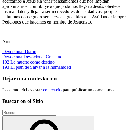
acercarnos a Jesús sin tener pensamientos que nos impidan
aproximarnos, contribuye a que podamos llegar a Jesús, obedecer
tus mandatos y llegar a ser merecedores de tus dadivas, porque
habremos conseguido ser siervos agradables a ti. Ayúdanos siempre.
Peticiones que hacemos en nombre de Jesucristo.
Amen.
Devocional Diario
Devocional
Devocional Cristiano
Navegación
Entrada
192 La muerte como destino
anterior:
Siguiente
193 El plan de Salvar a la humanidad
de
entrada:
entradas
Dejar una contestacion
Lo siento, debes estar
conectado
para publicar un comentario.
Buscar en el Sitio
Buscar: