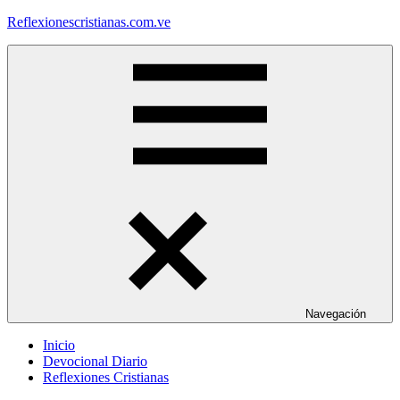
Saltar
Reflexionescristianas.com.ve
al
contenido
Reflexiones
Cristianas
y
Devocionales
Diarios
Navegación
Inicio
Devocional Diario
Reflexiones Cristianas