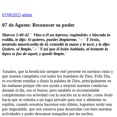
07/08/2023
admin
07 de Agosto: Reconocer su poder
Marcos 1:40-42 ¨ Vino a él un leproso, rogándole; e hincada la
rodilla, le dijo: Si quieres, puedes limpiarme. ¨ – ¨ Y Jesús,
teniendo misericordia de él, extendió la mano y le tocó, y le dijo:
Quiero, sé limpio.¨ – ¨ Y así que él hubo hablado, al instante la
lepra se fue de aquel, y quedó limpio.¨
Amados, que la bendición siempre esté presente en nuestras vidas y
que seamos cumplidos con todos los mandatos de Dios. Feliz Día,
es excelente estudiar a diario la palabra de Dios, principalmente en
las mañanas porque ello nos ayuda a mejorar nuestras conductas
durante el día, eso es bueno, pero también es recomendable
complementar esa actividad con la oración en la noche, como Jesús
hacia que se retiraba a un lugar privado para orar y alimentar su
espíritu, cuando nosotros hacemos esto último, logramos sentir una
paz inigualable, que nos renueva para desarrollar con bien nuestras
actividades y poder descansar tranquilos por las noches.