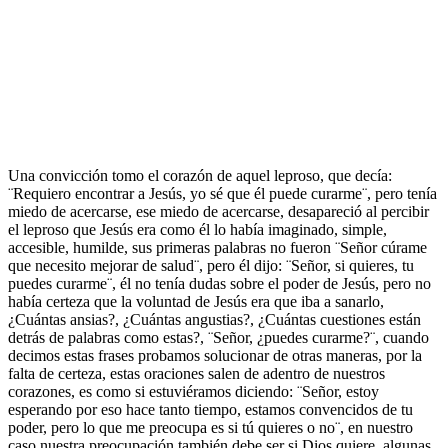
Una convicción tomo el corazón de aquel leproso, que decía:
¨Requiero encontrar a Jesús, yo sé que él puede curarme¨, pero tenía
miedo de acercarse, ese miedo de acercarse, desapareció al percibir
el leproso que Jesús era como él lo había imaginado, simple,
accesible, humilde, sus primeras palabras no fueron ¨Señor cúrame
que necesito mejorar de salud¨, pero él dijo: ¨Señor, si quieres, tu
puedes curarme¨, él no tenía dudas sobre el poder de Jesús, pero no
había certeza que la voluntad de Jesús era que iba a sanarlo,
¿Cuántas ansias?, ¿Cuántas angustias?, ¿Cuántas cuestiones están
detrás de palabras como estas?, ¨Señor, ¿puedes curarme?¨, cuando
decimos estas frases probamos solucionar de otras maneras, por la
falta de certeza, estas oraciones salen de adentro de nuestros
corazones, es como si estuviéramos diciendo: ¨Señor, estoy
esperando por eso hace tanto tiempo, estamos convencidos de tu
poder, pero lo que me preocupa es si tú quieres o no¨, en nuestro
caso nuestra preocupación también debe ser si Dios quiere, algunas