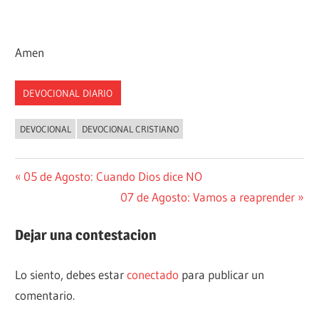
Amen
DEVOCIONAL DIARIO
DEVOCIONAL
DEVOCIONAL CRISTIANO
Navegación
Entrada
05 de Agosto: Cuando Dios dice NO
anterior:
Siguiente
07 de Agosto: Vamos a reaprender
de
entrada:
entradas
Dejar una contestacion
Lo siento, debes estar
conectado
para publicar un
comentario.