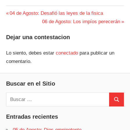
Navegación
Entrada
04 de Agosto: Desafió las leyes de la fisica
anterior:
Siguiente
06 de Agosto: Los impíos perecerán
de
entrada:
entradas
Dejar una contestacion
Lo siento, debes estar
conectado
para publicar un
comentario.
Buscar en el Sitio
Buscar:
Buscar
Entradas recientes
05 de Agosto: Dios omnipotente