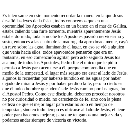
Es interesante en este momento recordar la manera en la que Jesus
desafiò las leyes de la fisica, todos conocemos que en una
oportunidad los Apostoles estaban en un banco en el mar de Galilea,
estaba callendo una furte tormenta, mientrás aparentemente Jesús
estaba dormido, toda la noche los Apostoles pasaròn nerviosismo y
susto, entonces a las cuatro de la madrugada aproximadamente, cayó
un rayo sobre las agua, iluminando el lugar, en eso se viò a alguien
que venia hacia ellos, todos apavorados pensarón que era un
fantasma, en eso comenzarón agritar, pero acto seguido Jesus los
acalmo, de todos los Apostoles, Pedro fue el unico que le pidiò
permiso a Jesús para acercarse a él, porque comprendia que en
medio de la tempestad, el lugar màs seguro era estar al lado de Jesús,
algunos lo recuerdan por haberse hundido en las aguas por haber
dejado de mirar a Jesùs y por haber perdido la fe, pero lo cierto es
que él unico hombre que además de Jesús camino por las aguas, fue
el Apostol Pedro. Como este discipulo, debemos proceder nosotros,
no por curiosidad o miedo, no careciendo de fe, sino con la plena
certeza de que el mejor lugar para estar no solo en tiempo de
tempestad, sino en todo tiempo es ubicarse al lado de Jesús, él tiene
poder para hacernos mejorar, para que tengamos una mejor vida y
podamos andar siempre de victoria en victoria.