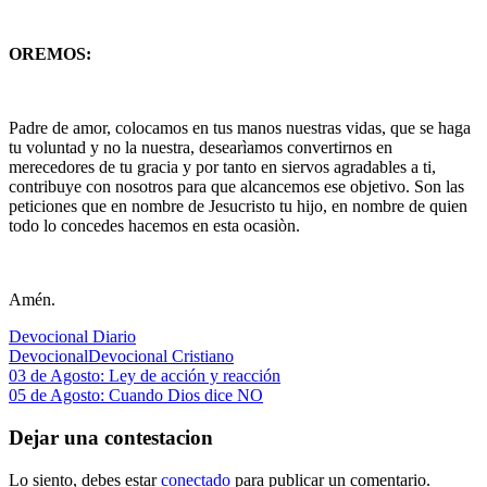
OREMOS:
Padre de amor, colocamos en tus manos nuestras vidas, que se haga
tu voluntad y no la nuestra, desearìamos convertirnos en
merecedores de tu gracia y por tanto en siervos agradables a ti,
contribuye con nosotros para que alcancemos ese objetivo. Son las
peticiones que en nombre de Jesucristo tu hijo, en nombre de quien
todo lo concedes hacemos en esta ocasiòn.
Amén.
Devocional Diario
Devocional
Devocional Cristiano
Navegación
Entrada
03 de Agosto: Ley de acción y reacción
anterior:
Siguiente
05 de Agosto: Cuando Dios dice NO
de
entrada:
entradas
Dejar una contestacion
Lo siento, debes estar
conectado
para publicar un comentario.