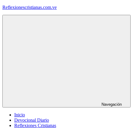
Saltar
Reflexionescristianas.com.ve
al
contenido
Reflexiones
Cristianas
y
Devocionales
Diarios
Navegación
Inicio
Devocional Diario
Reflexiones Cristianas