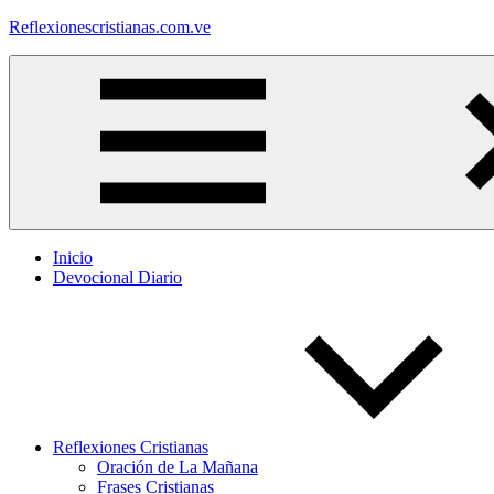
Saltar
Reflexionescristianas.com.ve
al
contenido
Reflexiones
Cristianas
y
Devocionales
Diarios
Inicio
Devocional Diario
Reflexiones Cristianas
Oración de La Mañana
Frases Cristianas