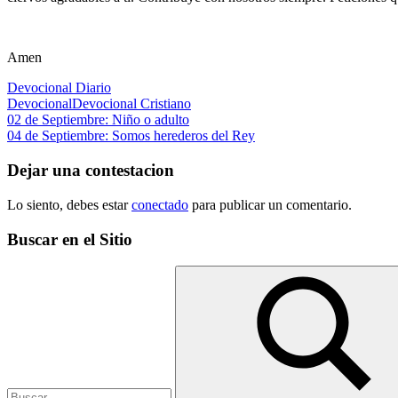
Amen
Devocional Diario
Devocional
Devocional Cristiano
Navegación
Entrada
02 de Septiembre: Niño o adulto
anterior:
Siguiente
04 de Septiembre: Somos herederos del Rey
de
entrada:
entradas
Dejar una contestacion
Lo siento, debes estar
conectado
para publicar un comentario.
Buscar en el Sitio
Buscar: