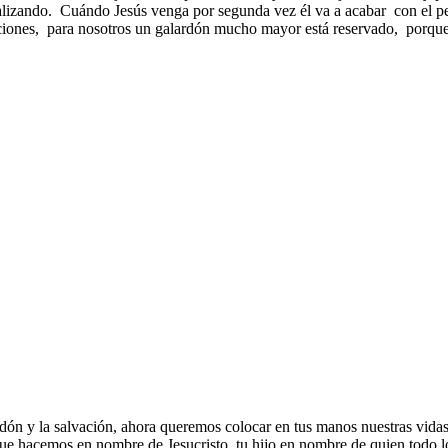
alizando. Cuándo Jesús venga por segunda vez él va a acabar con el pec
iones, para nosotros un galardón mucho mayor está reservado, porque n
dón y la salvación, ahora queremos colocar en tus manos nuestras vidas
 que hacemos en nombre de Jesucristo, tu hijo en nombre de quien todo 