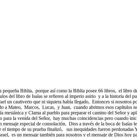
 pequeña Biblia, porque así como la Biblia posee 66 libros, el libro d
del libro de Isaías se refieren al imperio asirio y a la historia del pue
rael un cautiverio que ni siquiera había llegado, Entonces si nosotros 
ado a Mateo, Marcos, Lucas, y Juan, cuando abrimos esos capítulos n
ía mesiánica y Clama al pueblo para preparar el camino del Señor y apl
no para la venida del Señor, hay muchas coincidencias pero cuando ini
un mensaje especial de consolación. Dios a través de la boca de Isaías l
e el tiempo de su prueba finalizó, sus inequidades fueron perdonadas Y
 Israel, es un mensaje también para nosotros y el mensaje de Dios hoy 