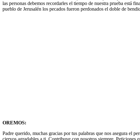
las personas debemos recordarles el tiempo de nuestra prueba está fin
pueblo de Jerusalén los pecados fueron perdonados el doble de bendic
OREMOS:
Padre querido, muchas gracias por tus palabras que nos asegura el per
ciervos agradables a ti. Contribuye con nosotros siempre. Peticiones