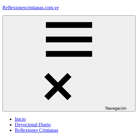
Saltar
Reflexionescristianas.com.ve
al
contenido
Reflexiones
Cristianas
y
Devocionales
Diarios
Navegación
Inicio
Devocional Diario
Reflexiones Cristianas