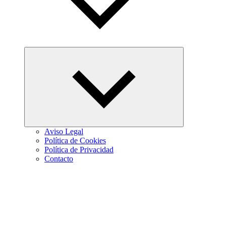
Abrir
el
menú
hijo
Aviso Legal
Política de Cookies
Política de Privacidad
Contacto