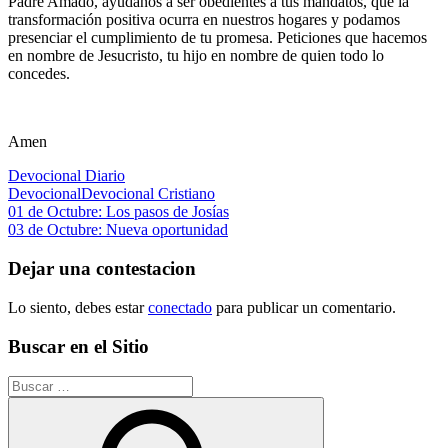
Padre Amado, ayúdanos a ser obedientes a tus mandatos, que la
transformación positiva ocurra en nuestros hogares y podamos
presenciar el cumplimiento de tu promesa. Peticiones que hacemos
en nombre de Jesucristo, tu hijo en nombre de quien todo lo
concedes.
Amen
Devocional Diario
Devocional
Devocional Cristiano
Navegación
Entrada
01 de Octubre: Los pasos de Josías
anterior:
Siguiente
03 de Octubre: Nueva oportunidad
de
entrada:
entradas
Dejar una contestacion
Lo siento, debes estar
conectado
para publicar un comentario.
Buscar en el Sitio
Buscar: