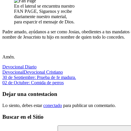
En el lateral se encuentra nuestro
FAN PAGE, Siguenos y recibe
diariamente nuestro material,
para esparcir el mensaje de Dios.
Padre amado, ayúdanos a ser como Josias, obedientes a tus mandatos 
nombre de Jesucristo tu hijo en nombre de quien todo lo concedes.
Amén.
Devocional Diario
Devocional
Devocional Cristiano
Navegación
Entrada
30 de Septiembre: Prueba de fe madura.
anterior:
Siguiente
02 de Octubre: Comida de perros
de
entrada:
entradas
Dejar una contestacion
Lo siento, debes estar
conectado
para publicar un comentario.
Buscar en el Sitio
Buscar: