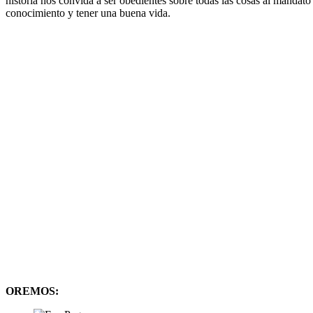
historia nos convida a ser obedientes sobre todas las cosas al mandato 
conocimiento y tener una buena vida.
OREMOS: