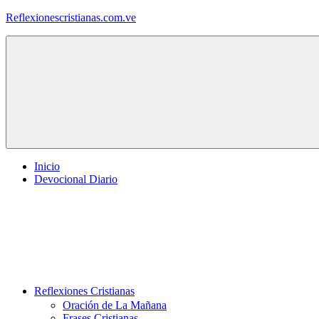
Saltar
Reflexionescristianas.com.ve
al
contenido
Reflexiones
Cristianas
y
Devocionales
Diarios
Inicio
Devocional Diario
Reflexiones Cristianas
Oración de La Mañana
Frases Cristianas