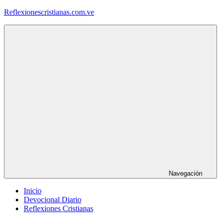
Saltar
Reflexionescristianas.com.ve
al
contenido
Reflexiones
Cristianas
y
Devocionales
Diarios
Navegación
Inicio
Devocional Diario
Reflexiones Cristianas