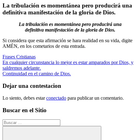
La tribulación es momentánea pero producirá una
definitiva manifestación de la gloria de Dios.
La tribulación es momentánea pero producirá una
definitiva manifestación
de la gloria de Dios.
Si considera que esta afirmación se hara realidad en su vida, digite
AMÉN, en los cometarios de esta entrada.
Frases Cristianas
Navegación
Entrada
En cualquier circunstancia lo mejor es estar amparados por Dios, y
anterior:
saldremos adelante.
de
Siguiente
Continuidad en el camino de Dios.
entradas
entrada:
Dejar una contestacion
Lo siento, debes estar
conectado
para publicar un comentario.
Buscar en el Sitio
Buscar: